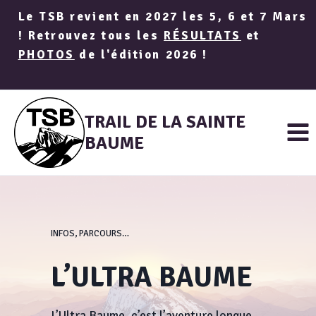
Aller
Le TSB revient en 2027 les 5, 6 et 7 Mars
au
! Retrouvez tous les
RÉSULTATS
et
contenu
PHOTOS
de l'édition 2026 !
TRAIL DE LA SAINTE
BAUME
INFOS, PARCOURS…
L’ULTRA BAUME
L’Ultra Baume, c’est l’aventure longue