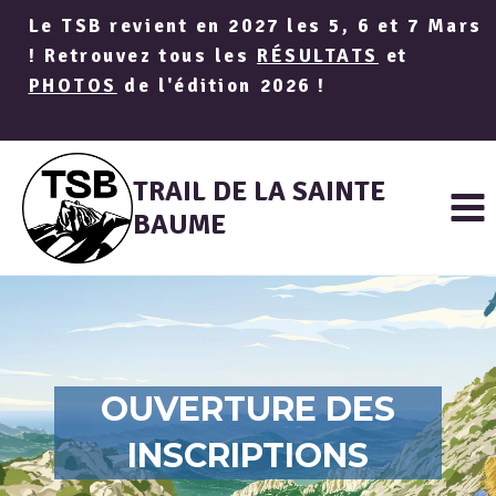
Aller
Le TSB revient en 2027 les 5, 6 et 7 Mars
au
! Retrouvez tous les
RÉSULTATS
et
contenu
PHOTOS
de l'édition 2026 !
TRAIL DE LA SAINTE
BAUME
OUVERTURE DES
INSCRIPTIONS