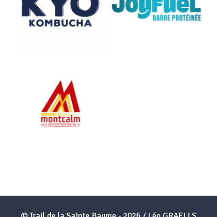
© Trail de la Sainte Baume - 2026 / Léo GRAELLS