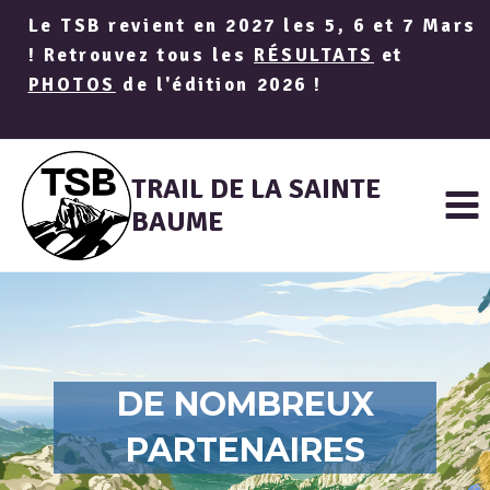
Aller
Le TSB revient en 2027 les 5, 6 et 7 Mars
au
! Retrouvez tous les
RÉSULTATS
et
contenu
PHOTOS
de l'édition 2026 !
TRAIL DE LA SAINTE
BAUME
DE NOMBREUX
PARTENAIRES